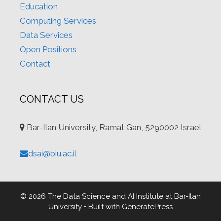
Education
Computing Services
Data Services
Open Positions
Contact
CONTACT US
Bar-Ilan University, Ramat Gan, 5290002 Israel
dsai@biu.ac.il
© 2026 The Data Science and AI Institute at Bar-Ilan
University
• Built with
GeneratePress