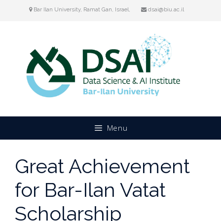
Skip
Bar Ilan University, Ramat Gan, Israel,
dsai@biu.ac.il
to
content
Menu
Great Achievement
for Bar-Ilan Vatat
Scholarship