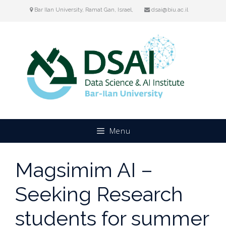
Skip
Bar Ilan University, Ramat Gan, Israel,
dsai@biu.ac.il
to
content
Menu
Magsimim AI –
Seeking Research
students for summer