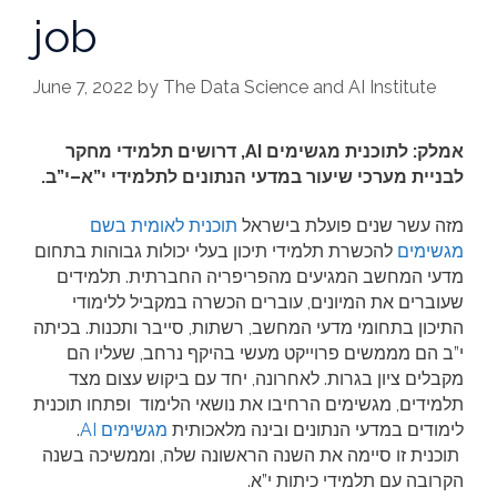
job
June 7, 2022
by
The Data Science and AI Institute
אמלק: לתוכנית מגשימים
AI
, דרושים תלמידי מחקר
לבניית מערכי שיעור במדעי הנתונים לתלמידי י”א–י”ב.
מזה עשר שנים פועלת בישראל
תוכנית לאומית בשם
מגשימים
להכשרת תלמידי תיכון בעלי יכולות גבוהות בתחום
מדעי המחשב המגיעים מהפריפריה החברתית. תלמידים
שעוברים את המיונים, עוברים הכשרה במקביל ללימודי
התיכון בתחומי מדעי המחשב, רשתות, סייבר ותכנות. בכיתה
י”ב הם מממשים פרוייקט מעשי בהיקף נרחב, שעליו הם
מקבלים ציון בגרות. לאחרונה, יחד עם ביקוש עצום מצד
תלמידים, מגשימים הרחיבו את נושאי הלימוד ופתחו תוכנית
לימודים במדעי הנתונים ובינה מלאכותית
מגשימים AI
.
תוכנית זו סיימה את השנה הראשונה שלה, וממשיכה בשנה
הקרובה עם תלמידי כיתות י”א.