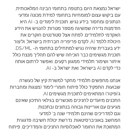
ישראל נמצאת היום בתנופה בתחומי הבינה המלאכותית,
עם ביקוש עצום למומחיות בתחומי למידת מכונה ומדעי
הנתונים ומחסור בידע נגיש. תוכנית לימודים ב- AI היא
הזדמנות נדירה שמשיגה מספר מטרות: להנגיש את הידע
האקדמי לתלמידים, לפתח אצל סטודנטים חוקרים את
היכולת ללמד AI, לקדם פריפריה חברתית בישראל, וליצור
ידע בעברית שיהיה נגיש למתחילים בתחומי ה- DS/ML.
תוכנית מגשימים כבר הוכיחה שיש להם תהליך מנצח כולל
איתור ושימור תלמידי ממגוון רקעים, ואפשר לרתום אותה
כדי לקדם AI בישראל, ואת ישראל ב- AI.
אנחנו מחפשים תלמידי מחקר למשרת קיץ של כעשרה
שבועות. התפקיד כולל פיתוח חומרי לימוד (מצגות ומחברות
ג’ופיטר) המתאימים לתוכנית מגשימים AI.
התכנים מיועדים לחניכים מוכשרים בגילאי התיכון שאינם
מגיעים עם אוריינות גבוהה בנתונים ובתכנות,
וגם למדריכים שהינם תלמידי שנה ב’ למדעי
המחשב באוניברסיטאות. נדרשת יכולת חשיבה פדגוגית
המתווכת את החומר לאוכלוסיות החניכים והמדריכים. פיתוח